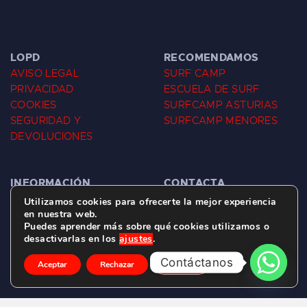
LOPD
RECOMENDAMOS
AVISO LEGAL
SURF CAMP
PRIVACIDAD
ESCUELA DE SURF
COOKIES
SURFCAMP ASTURIAS
SEGURIDAD Y
SURFCAMP MENORES
DEVOLUCIONES
INFORMACIÓN
CONTACTA
SURFCAMP SALINAS
637 47 53 28
Utilizamos cookies para ofrecerte la mejor experiencia
en nuestra web.
TARIFAS SURFCAMP
10:00h. a 14:00h.
Puedes aprender más sobre qué cookies utilizamos o
ESCUELA DE SURF
16:00h. a 20:00h.
desactivarlas en los
ajustes
.
SALINAS
INFORMACIÓN
Contáctanos
CLASES DE SURF
RESERVAS
Aceptar
Rechazar
Ajustes
SALINAS