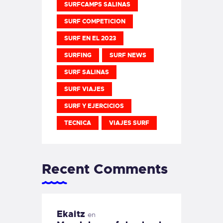
SURFCAMPS SALINAS
SURF COMPETICION
SURF EN EL 2023
SURFING
SURF NEWS
SURF SALINAS
SURF VIAJES
SURF Y EJERCICIOS
TECNICA
VIAJES SURF
Recent Comments
Ekaitz
en