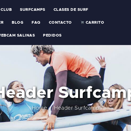
 CLUB
SURFCAMPS
CLASES DE SURF
ER
BLOG
FAQ
CONTACTO
CARRITO
EBCAM SALINAS
PEDIDOS
Header Surfcam
Home
Header Surfcamp