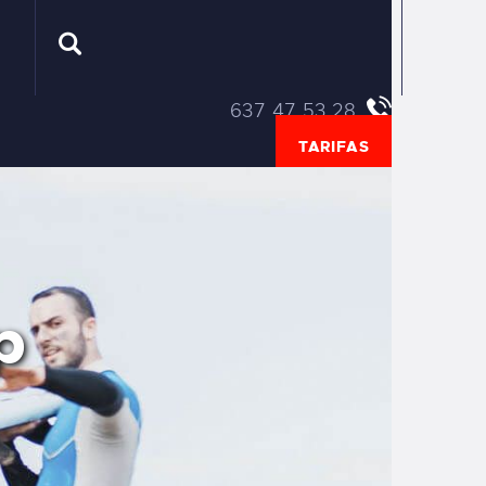
637 47 53 28
TARIFAS
p