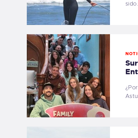
sido
NOTI
Sur
Ent
¿Por
Astu