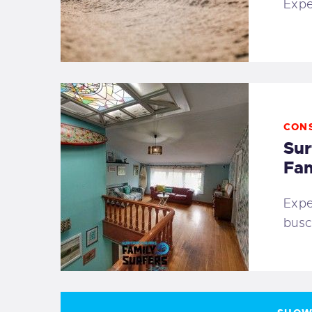
Expe
CON
Sur
Fam
Expe
busc