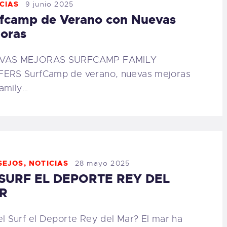
IENDA FAMILY
CIAS
9 junio 2025
fcamp de Verano con Nuevas
oras
URFERS
VAS MEJORAS SURFCAMP FAMILY
EBCAM SALINAS
ERS SurfCamp de verano, nuevas mejoras
amily…
EDIDOS
SEJOS
,
NOTICIAS
28 mayo 2025
 SURF EL DEPORTE REY DEL
R
el Surf el Deporte Rey del Mar? El mar ha