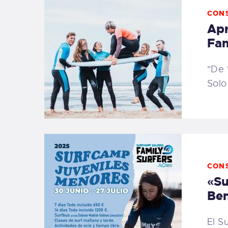
CON
Apr
Fam
"De 
Solo
CON
«Su
Ben
El S