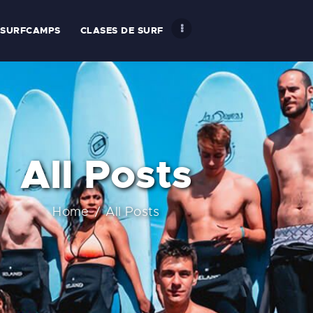
SURFCAMPS
CLASES DE SURF
NICIO
All Posts
ARIFAS
Home
All Posts
A SURFHOUSE DEL
LUB