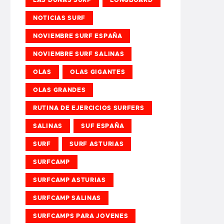
NOTICIAS SURF
NOVIEMBRE SURF ESPAÑA
NOVIEMBRE SURF SALINAS
OLAS
OLAS GIGANTES
OLAS GRANDES
RUTINA DE EJERCICIOS SURFERS
SALINAS
SUF ESPAÑA
SURF
SURF ASTURIAS
SURFCAMP
SURFCAMP ASTURIAS
SURFCAMP SALINAS
SURFCAMPS PARA JOVENES