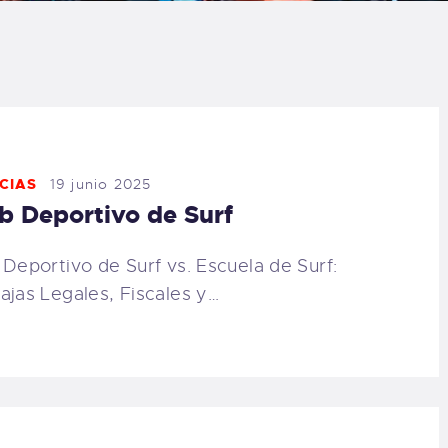
URFCAMPS
LASES DE SURF
SCUELA DE SURF
LQUILER
CIAS
19 junio 2025
b Deportivo de Surf
LOG
 Deportivo de Surf vs. Escuela de Surf:
AQ
ajas Legales, Fiscales y…
ONTACTO
CARRITO