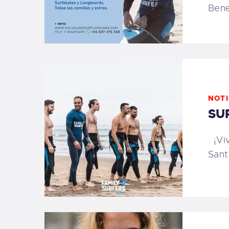
Bene
NOTI
SU
¡Viv
Sant