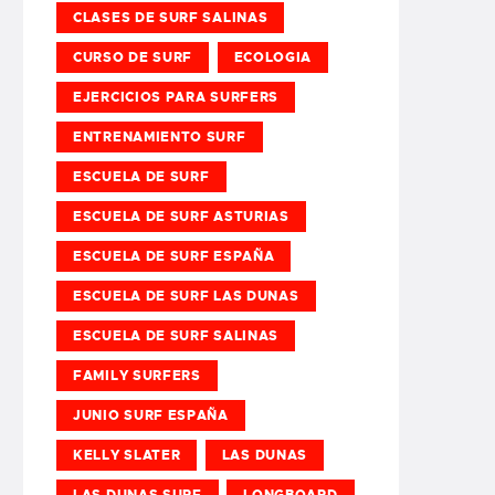
CLASES DE SURF SALINAS
CURSO DE SURF
ECOLOGIA
EJERCICIOS PARA SURFERS
ENTRENAMIENTO SURF
ESCUELA DE SURF
ESCUELA DE SURF ASTURIAS
ESCUELA DE SURF ESPAÑA
ESCUELA DE SURF LAS DUNAS
ESCUELA DE SURF SALINAS
FAMILY SURFERS
JUNIO SURF ESPAÑA
KELLY SLATER
LAS DUNAS
LAS DUNAS SURF
LONGBOARD