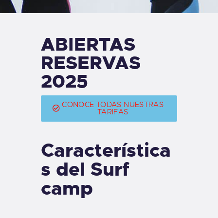
TIENDA FAMILY SURFERS
WEBCAM SALINAS
PEDIDOS
ABIERTAS
RESERVAS
2025
CONOCE TODAS NUESTRAS
TARIFAS
Característica
s del Surf
camp