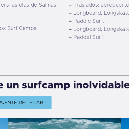
ers las olas de Salinas
– Traslados: aeropuert
– Longboard, Longskate
– Paddle Surf.
os Surf Camps.
– Longboard, Longskate
– Paddel Surf.
e un surfcamp inolvidabl
PUENTE DEL PILAR