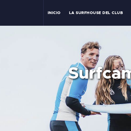
I
INICIO
LA SURFHOUSE DEL CLUB
T
L
C
Surfcam
S
C
E
A