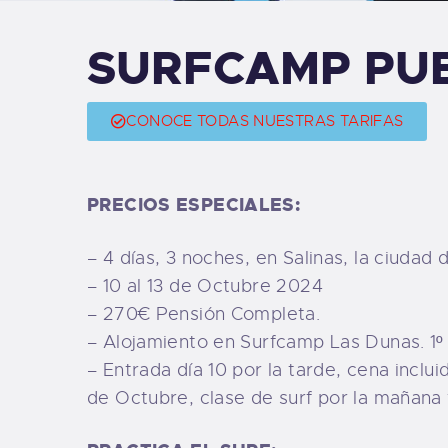
B
SURFCAMP PUE
F
CONOCE TODAS NUESTRAS TARIFAS
C
PRECIOS ESPECIALES:
T
–
4 días, 3 noches, en Salinas, la ciudad d
–
10 al 13 de Octubre 2024
S
–
270€ Pensión Completa.
–
Alojamiento en Surfcamp Las Dunas. 1º
W
–
Entrada día 10 por la tarde, cena inclu
de Octubre, clase de surf por la mañana 
P