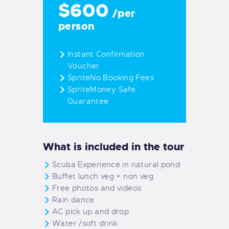
$600
/per
person
Instant Confirmation
Voucher
SpriteNo Booking Fees
SpriteMoney Safe
Guarantee
What is included in the tour
Scuba Experience in natural pond
Buffet lunch veg + non veg
Free photos and videos
Rain dance
AC pick up and drop
Water /soft drink