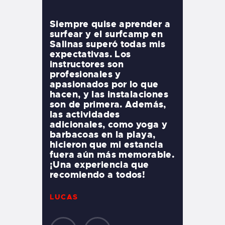
n el
Siempre quise aprender a
Como surfi
nas fue
surfear y el surfcamp en
medio, bu
Salinas superó todas mis
donde pud
taba un
expectativas. Los
mis habili
ero los
instructores son
surfcamp 
ron súper
profesionales y
perfecto 
ayudaron
apasionados por lo que
entrenado
ra ola.
hacen, y las instalaciones
consejos 
ente era
son de primera. Además,
ayudaron 
 gente de
las actividades
mi técnic
disfruté
adicionales, como yoga y
relajado 
 puestas
barbacoas en la playa,
campamen
a.
hicieron que mi estancia
sintiera 
 volveré
fuera aún más memorable.
desde el p
o!
¡Una experiencia que
experienc
recomiendo a todos!
que sin du
LUCAS
EMMA