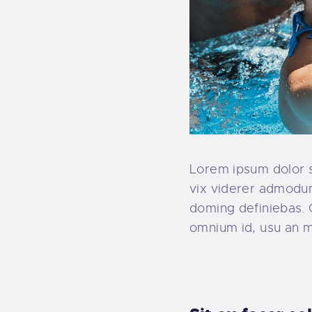
Lorem ipsum dolor s
vix viderer admodum
doming definiebas. 
omnium id, usu an 