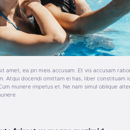
it amet, ea pri meis accusam. Et vis accusam ration
. Atqui docendi omittam ei has, liber constituam i
Cum munere impetus et. Ne nam simul oblique alter
munere.