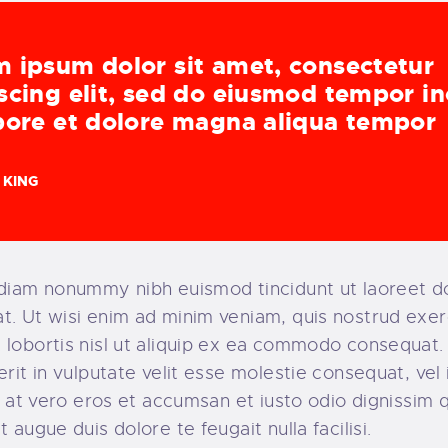
 ipsum dolor sit amet, consectetur
scing elit, sed do eiusmod tempor in
bore et dolore magna aliqua tempor
 KING
d diam nonummy nibh euismod tincidunt ut laoreet 
t. Ut wisi enim ad minim veniam, quis nostrud exerc
t lobortis nisl ut aliquip ex ea commodo consequat
rerit in vulputate velit esse molestie consequat, vel
sis at vero eros et accumsan et iusto odio dignissim 
t augue duis dolore te feugait nulla facilisi.