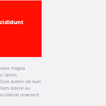
cididunt
dolore magna
i tation
. Duis autem vel eum
 illum dolore eu
qui blandit praesent