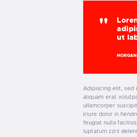
Lorem
adipi
ut la
MORGAN
Adipiscing elit, se
aliquam erat volutpa
ullamcorper suscipi
iriure dolor in hend
feugiat nulla facili
luptatum zzril deleni