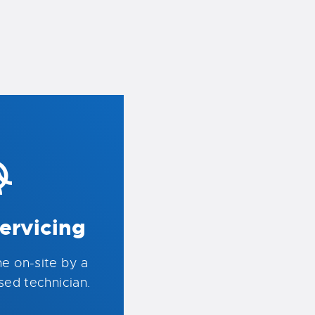
ervicing
ne on-site by a
nsed technician.