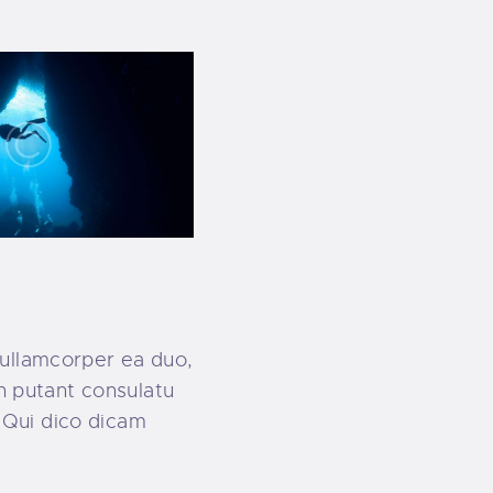
 ullamcorper ea duo,
In putant consulatu
 Qui dico dicam