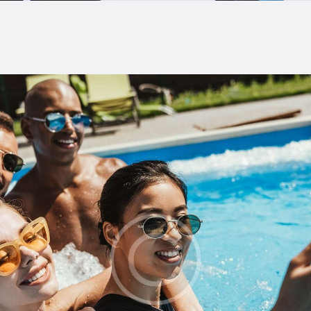
LOG
AQ
ONTACTO
CARRITO
IENDA FAMILY
URFERS
EBCAM SALINAS
EDIDOS