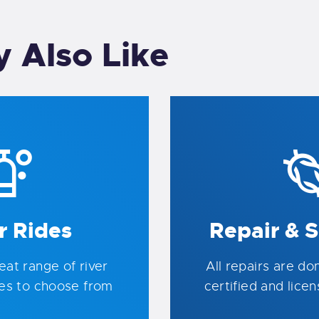
 Also Like
r Rides
Repair & S
at range of river
All repairs are do
es to choose from
certified and lice