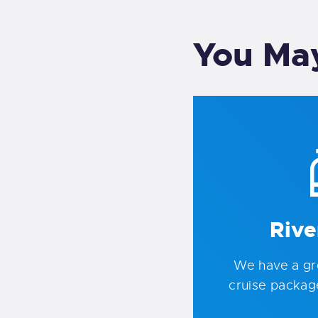
You May
Rive
We have a gre
cruise packag