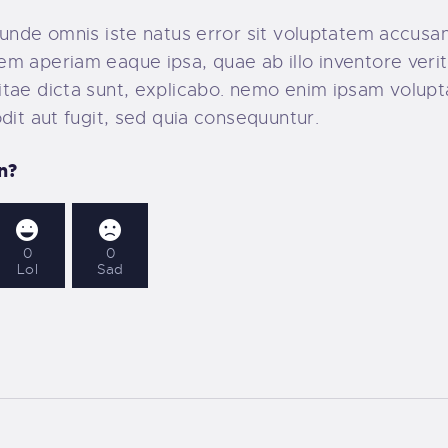
, unde omnis iste natus error sit voluptatem accus
em aperiam eaque ipsa, quae ab illo inventore verit
itae dicta sunt, explicabo. nemo enim ipsam volupt
odit aut fugit, sed quia consequuntur.
n?
0
0
Lol
Sad