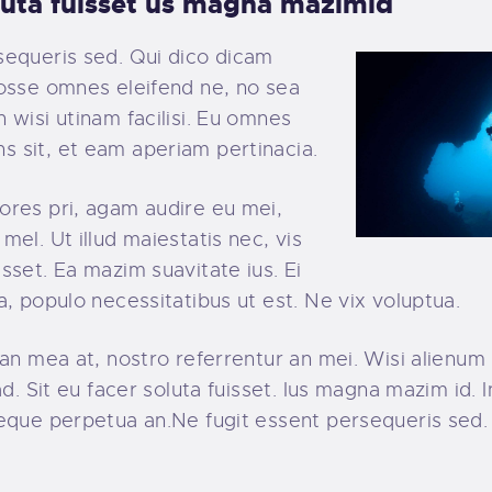
oluta fuisset us magna mazimid
sequeris sed. Qui dico dicam
posse omnes eleifend ne, no sea
 wisi utinam facilisi. Eu omnes
 sit, et eam aperiam pertinacia.
ores pri, agam audire eu mei,
mel. Ut illud maiestatis nec, vis
sset. Ea mazim suavitate ius. Ei
a, populo necessitatibus ut est. Ne vix voluptua.
ian mea at, nostro referrentur an mei. Wisi alienum
 ad. Sit eu facer soluta fuisset. Ius magna mazim id. 
aeque perpetua an.Ne fugit essent persequeris sed.