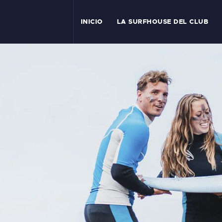
I
INICIO
LA SURFHOUSE DEL CLUB
T
L
C
S
C
E
A