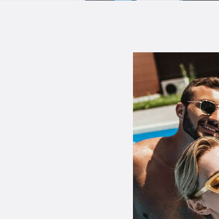
B
F
C
T
S
W
P