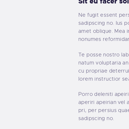
Sit eu facer s
Ne fugit essent per
sadipscing no. Ius 
amet oblique. Mea in
nonumes reformidans
Te posse nostro lab
natum voluptaria an 
cu propriae deterrui
lorem instructior se
Porro deleniti apeir
aperiri apeirian vel
pri, per persius qu
sadipscing no.