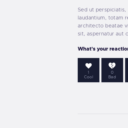
Sed ut perspiciatis
laudantium, totam r
architecto beatae v
sit, aspernatur aut 
What's your reactio
1
0
Cool
Bad