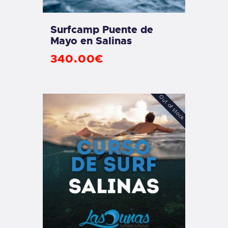
Surfcamp Puente de
Mayo en Salinas
340
.
00
€
Out of stock