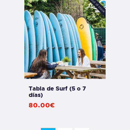
Out of stock
Tabla de Surf (5 o 7
días)
80
.
00
€