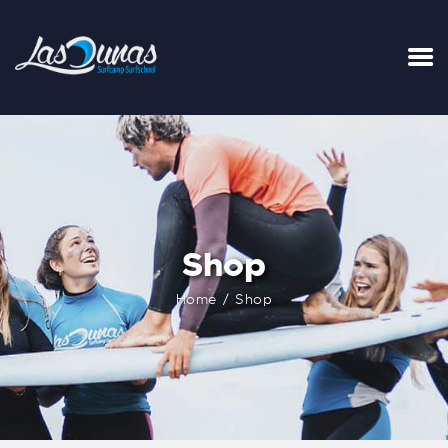
INICIO
TARIFAS
LA SURFHOUSE DEL CLUB
SURFCAMPS
Shop
CLASES DE SURF
ESCUELA DE SURF
Home
Shop
ALQUILER
BLOG
FAQ
CONTACTO
CARRITO