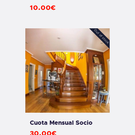
10
.
00
€
Out of stock
Cuota Mensual Socio
30
.
00
€