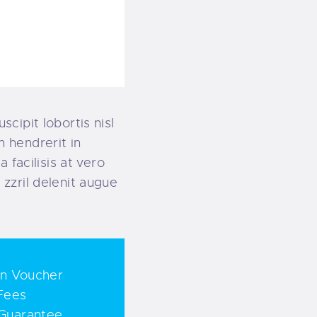
cipit lobortis nisl
 hendrerit in
 facilisis at vero
zzril delenit augue
on Voucher
Fees
Guarantee