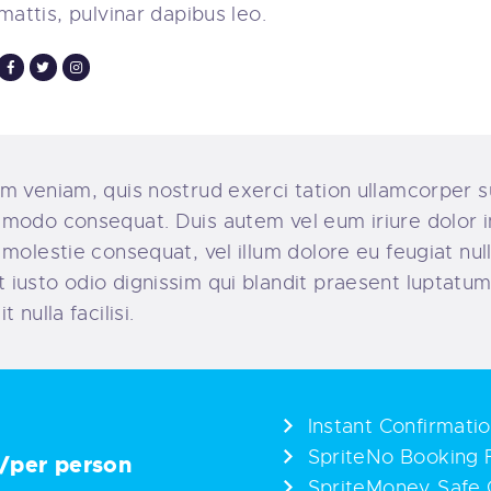
mattis, pulvinar dapibus leo.
m veniam, quis nostrud exerci tation ullamcorper sus
mmodo consequat. Duis autem vel eum iriure dolor in
 molestie consequat, vel illum dolore eu feugiat nulla
iusto odio dignissim qui blandit praesent luptatum 
 nulla facilisi.
Instant Confirmati
SpriteNo Booking 
/per person
SpriteMoney Safe 