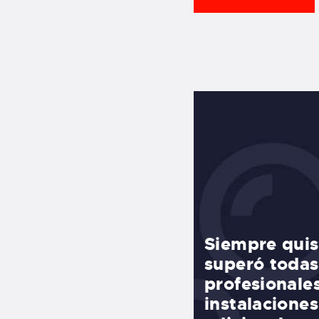
as fue increíble! Como
Siempre quis
pero los instructores
superó todas
 coger mi primera ola.
profesionale
 a gente de todo el
instalacione