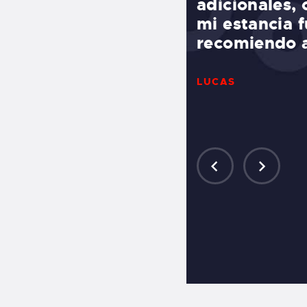
s de sol en la playa.
adicionales,
rano!
mi estancia 
recomiendo a
LUCAS