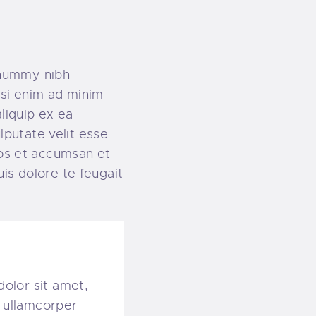
onummy nibh
isi enim ad minim
aliquip ex ea
lputate velit esse
eros et accumsan et
uis dolore te feugait
dolor sit amet,
ec ullamcorper