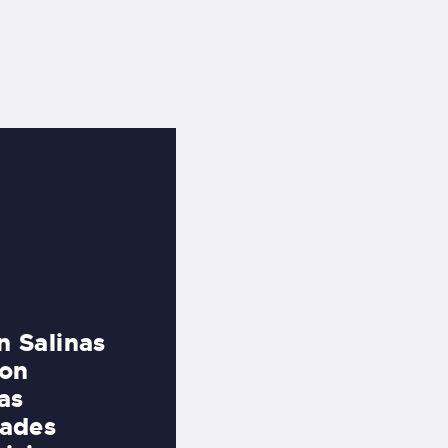
n Salinas
Como surfista de nive
son
pudiera mejorar mis ha
as
perfecto para eso. Los
dades
específicos y me ayuda