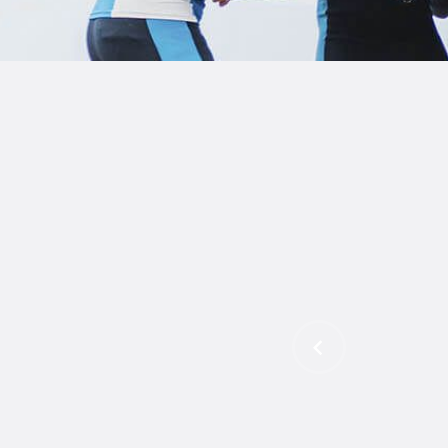
B
F
C
T
S
W
P