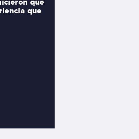
hicieron que
ambiente relajado y a
riencia que
sintiera como en casa 
inolvidable que sin du
EMMA