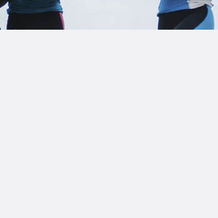
LOG
AQ
ONTACTO
CARRITO
IENDA FAMILY
URFERS
EBCAM SALINAS
EDIDOS