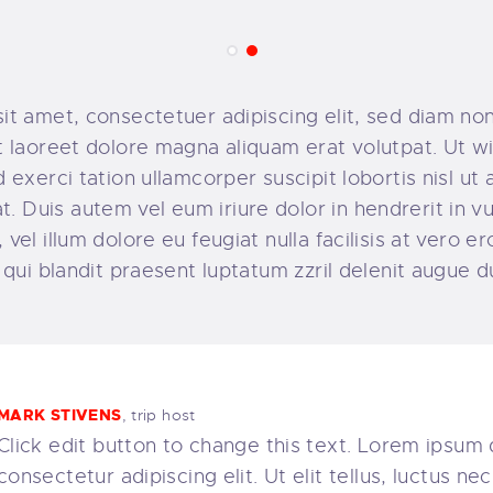
it amet, consectetuer adipiscing elit, sed diam n
t laoreet dolore magna aliquam erat volutpat. Ut w
 exerci tation ullamcorper suscipit lobortis nisl ut 
Duis autem vel eum iriure dolor in hendrerit in vu
vel illum dolore eu feugiat nulla facilisis at vero 
 qui blandit praesent luptatum zzril delenit augue d
MARK STIVENS
, trip host
Click edit button to change this text. Lorem ipsum 
consectetur adipiscing elit. Ut elit tellus, luctus n