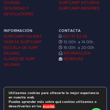
COOKIES
SURFCAMP ASTURIAS
SEGURIDAD Y
SURFCAMP MENORES
DEVOLUCIONES
INFORMACIÓN
CONTACTA
SURFCAMP SALINAS
637 47 53 28
TARIFAS SURFCAMP
10:00h. a 14:00h.
ESCUELA DE SURF
16:00h. a 20:00h.
SALINAS
INFORMACIÓN
CLASES DE SURF
RESERVAS
SALINAS
Utilizamos cookies para ofrecerte la mejor experiencia
ESCUELA DE SURF LAS DUNAS ©
2026.
en nuestra web.
Puedes aprender más sobre qué cookies utilizamos o
C/ BERNARDO ÁLVAREZ GALAN 1, SALINAS
desactivarlas en los
ajustes
.
(ASTURIAS)