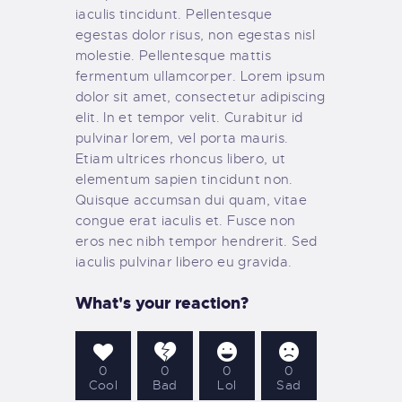
iaculis tincidunt. Pellentesque
egestas dolor risus, non egestas nisl
molestie. Pellentesque mattis
fermentum ullamcorper. Lorem ipsum
dolor sit amet, consectetur adipiscing
elit. In et tempor velit. Curabitur id
pulvinar lorem, vel porta mauris.
Etiam ultrices rhoncus libero, ut
elementum sapien tincidunt non.
Quisque accumsan dui quam, vitae
congue erat iaculis et. Fusce non
eros nec nibh tempor hendrerit. Sed
iaculis pulvinar libero eu gravida.
What's your reaction?
0
0
0
0
Cool
Bad
Lol
Sad