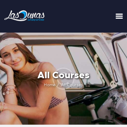
INICIO
TARIFAS
LA SURFHOUSE DEL CLUB
SURFCAMPS
All Courses
CLASES DE SURF
ESCUELA DE SURF
Home
All Courses
ALQUILER
BLOG
FAQ
CONTACTO
CARRITO