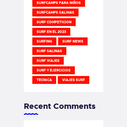
SURFCAMPS PARA NIÑOS
SURFCAMPS SALINAS
SURF COMPETICION
SURF EN EL 2023
SURFING
SURF NEWS
SURF SALINAS
SURF VIAJES
SURF Y EJERCICIOS
TECNICA
VIAJES SURF
Recent Comments