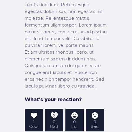
iaculis tincidunt. Pellentesque
egestas dolor risus, non egestas nisl
molestie. Pellentesque mattis
fermentum ullamcorper. Lorem ipsum
dolor sit amet, consectetur adipiscing
elit. In et tempor velit. Curabitur id
pulvinar lorem, vel porta mauris.
Etiam ultrices rhoncus libero, ut
elementum sapien tincidunt non.
Quisque accumsan dui quam, vitae
congue erat iaculis et. Fusce non
eros nec nibh tempor hendrerit. Sed
iaculis pulvinar libero eu gravida.
What's your reaction?
1
0
0
0
Cool
Bad
Lol
Sad