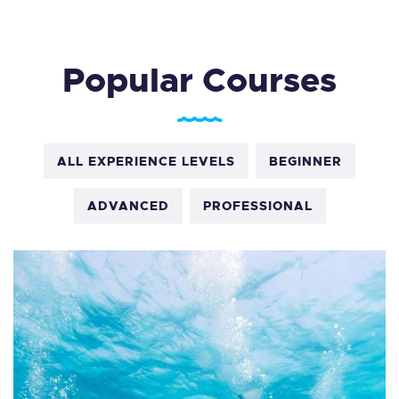
TIENDA FAMILY SURFERS
WEBCAM SALINAS
PEDIDOS
Popular Courses
ALL EXPERIENCE LEVELS
BEGINNER
ADVANCED
PROFESSIONAL