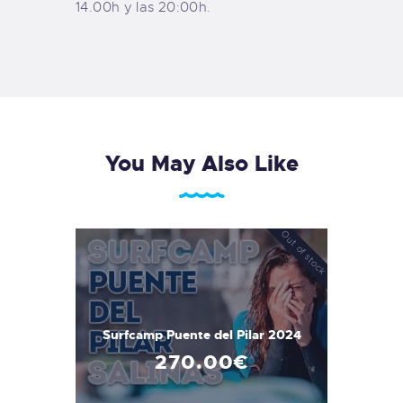
14.00h y las 20:00h.
You May Also Like
Out of stock
Surfcamp Puente del Pilar 2024
270
.
00
€