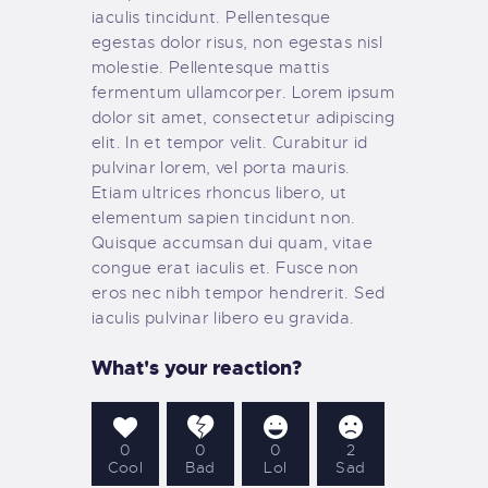
iaculis tincidunt. Pellentesque
egestas dolor risus, non egestas nisl
molestie. Pellentesque mattis
fermentum ullamcorper. Lorem ipsum
dolor sit amet, consectetur adipiscing
elit. In et tempor velit. Curabitur id
pulvinar lorem, vel porta mauris.
Etiam ultrices rhoncus libero, ut
elementum sapien tincidunt non.
Quisque accumsan dui quam, vitae
congue erat iaculis et. Fusce non
eros nec nibh tempor hendrerit. Sed
iaculis pulvinar libero eu gravida.
What's your reaction?
0
0
0
2
Cool
Bad
Lol
Sad