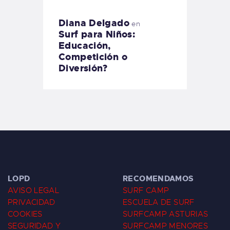
Diana Delgado
en
Surf para Niños:
Educación,
Competición o
Diversión?
LOPD
RECOMENDAMOS
AVISO LEGAL
SURF CAMP
PRIVACIDAD
ESCUELA DE SURF
COOKIES
SURFCAMP ASTURIAS
SEGURIDAD Y
SURFCAMP MENORES