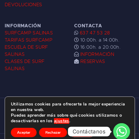
DEVOLUCIONES
INFORMACIÓN
CONTACTA
SURFCAMP SALINAS
637 47 53 28
TARIFAS SURFCAMP
10:00h. a 14:00h.
ESCUELA DE SURF
16:00h. a 20:00h.
SALINAS
INFORMACIÓN
CLASES DE SURF
RESERVAS
SALINAS
Utilizamos cookies para ofrecerte la mejor experiencia
ESCUELA DE SURF LAS DUNAS ©
2026.
en nuestra web.
Puedes aprender más sobre qué cookies utilizamos o
C/ BERNARDO ÁLVAREZ GALAN 1, SALINAS
desactivarlas en los
ajustes
.
(ASTURIAS)
Contáctanos
Aceptar
Rechazar
Ajustes