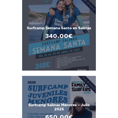
Out of stock
Surfcamp Semana Santa en Salinas
340
.
00
€
Out of stock
Surfcamp Salinas Menores – Julio
2025
650
.
00
€