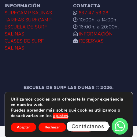
INFORMACIÓN
CONTACTA
SURFCAMP SALINAS
637 47 53 28
TARIFAS SURFCAMP
10:00h. a 14:00h.
ESCUELA DE SURF
16:00h. a 20:00h.
SALINAS
INFORMACIÓN
CLASES DE SURF
RESERVAS
SALINAS
ESCUELA DE SURF LAS DUNAS ©
2026.
C/ BERNARDO ÁLVAREZ GALAN 1, SALINAS
Utilizamos cookies para ofrecerte la mejor experiencia
(ASTURIAS)
en nuestra web.
Puedes aprender más sobre qué cookies utilizamos o
desactivarlas en los
ajustes
.
Contáctanos
Aceptar
Rechazar
Ajustes