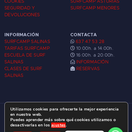
COOKIES
SURFCAMP ASTURIAS
SEGURIDAD Y
SURFCAMP MENORES
DEVOLUCIONES
INFORMACIÓN
CONTACTA
SURFCAMP SALINAS
637 47 53 28
TARIFAS SURFCAMP
10:00h. a 14:00h.
ESCUELA DE SURF
16:00h. a 20:00h.
SALINAS
INFORMACIÓN
CLASES DE SURF
RESERVAS
SALINAS
Utilizamos cookies para ofrecerte la mejor experiencia
ESCUELA DE SURF LAS DUNAS ©
2026.
en nuestra web.
Puedes aprender más sobre qué cookies utilizamos o
C/ BERNARDO ÁLVAREZ GALAN 1, SALINAS
desactivarlas en los
ajustes
.
(ASTURIAS)