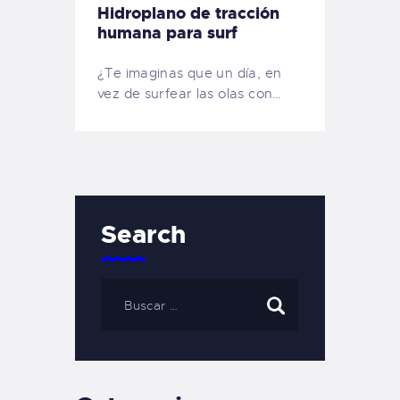
Hidroplano de tracción
humana para surf
¿Te imaginas que un día, en
vez de surfear las olas con…
Search