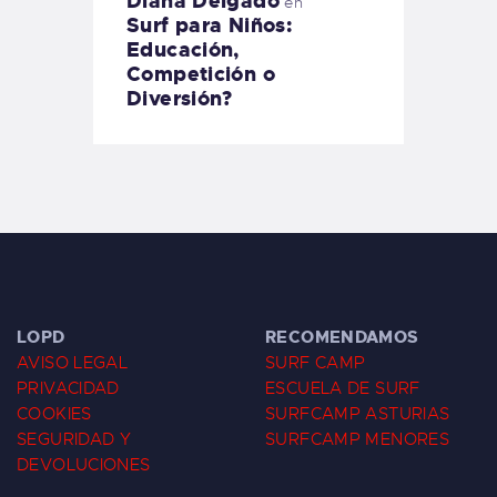
Diana Delgado
en
Surf para Niños:
Educación,
Competición o
Diversión?
LOPD
RECOMENDAMOS
AVISO LEGAL
SURF CAMP
PRIVACIDAD
ESCUELA DE SURF
COOKIES
SURFCAMP ASTURIAS
SEGURIDAD Y
SURFCAMP MENORES
DEVOLUCIONES