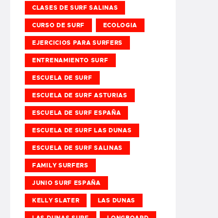
CLASES DE SURF SALINAS
CURSO DE SURF
ECOLOGIA
EJERCICIOS PARA SURFERS
ENTRENAMIENTO SURF
ESCUELA DE SURF
ESCUELA DE SURF ASTURIAS
ESCUELA DE SURF ESPAÑA
ESCUELA DE SURF LAS DUNAS
ESCUELA DE SURF SALINAS
FAMILY SURFERS
JUNIO SURF ESPAÑA
KELLY SLATER
LAS DUNAS
LAS DUNAS SURF
LONGBOARD