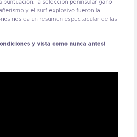
 puntuación, la selección peninsular ganó
añerismo y el surf explosivo fueron la
nes nos da un resumen espectacular de las
ondiciones y vista como nunca antes!