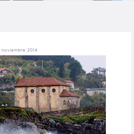
LOG
AQ
ONTACTO
 noviembre 2014
CARRITO
IENDA FAMILY
URFERS
EBCAM SALINAS
EDIDOS