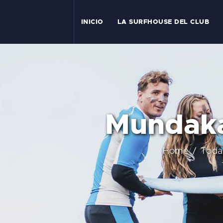
I
INICIO
LA SURFHOUSE DEL CLUB
T
L
C
Mundaka 
S
C
Home
Toda
E
A