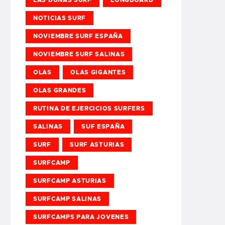
NOTICIAS SURF
NOVIEMBRE SURF ESPAÑA
NOVIEMBRE SURF SALINAS
OLAS
OLAS GIGANTES
OLAS GRANDES
RUTINA DE EJERCICIOS SURFERS
SALINAS
SUF ESPAÑA
SURF
SURF ASTURIAS
SURFCAMP
SURFCAMP ASTURIAS
SURFCAMP SALINAS
SURFCAMPS PARA JOVENES