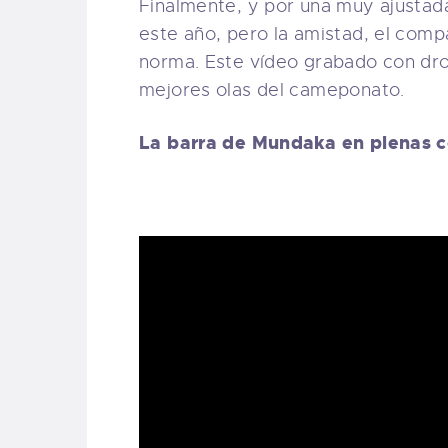
Finalmente, y por una muy ajustada
este año, pero la amistad, el comp
norma. Este vídeo grabado con dro
mejores olas del cameponato.
La barra de Mundaka en plenas c