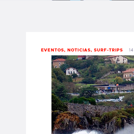
B
F
C
EVENTOS
,
NOTICIAS
,
SURF-TRIPS
14
T
S
W
P