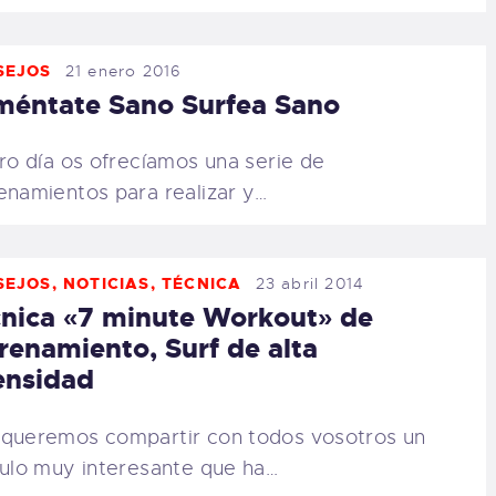
SEJOS
21 enero 2016
méntate Sano Surfea Sano
tro día os ofrecíamos una serie de
enamientos para realizar y…
SEJOS
,
NOTICIAS
,
TÉCNICA
23 abril 2014
nica «7 minute Workout» de
renamiento, Surf de alta
ensidad
queremos compartir con todos vosotros un
culo muy interesante que ha…