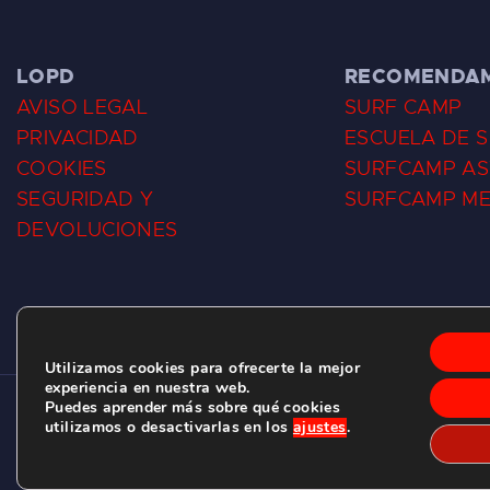
LOPD
RECOMENDA
AVISO LEGAL
SURF CAMP
PRIVACIDAD
ESCUELA DE 
COOKIES
SURFCAMP AS
SEGURIDAD Y
SURFCAMP M
DEVOLUCIONES
Utilizamos cookies para ofrecerte la mejor
experiencia en nuestra web.
Puedes aprender más sobre qué cookies
CLUB DE SURF LAS DUNAS ©
2026.
utilizamos o desactivarlas en los
ajustes
.
C/ BERNARDO ÁLVAREZ GALAN 1, SALINAS (ASTURIAS)