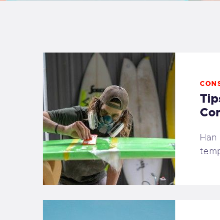
B
F
C
CON
Tip
Con
T
Han 
temp
S
W
P