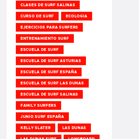
CLASES DE SURF SALINAS
CURSO DE SURF
ECOLOGIA
EJERCICIOS PARA SURFERS
ENTRENAMIENTO SURF
ESCUELA DE SURF
ESCUELA DE SURF ASTURIAS
ESCUELA DE SURF ESPAÑA
ESCUELA DE SURF LAS DUNAS
ESCUELA DE SURF SALINAS
FAMILY SURFERS
JUNIO SURF ESPAÑA
KELLY SLATER
LAS DUNAS
LAS DUNAS SURF
LONGBOARD