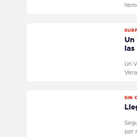
hemo
SURF
Un 
las
Un V
Vera
SIN 
Lle
Segu
por 