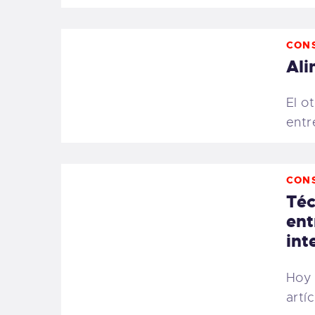
CON
Ali
El o
entr
CON
Téc
ent
int
Hoy 
artí