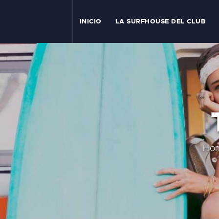
I
INICIO
LA SURFHOUSE DEL CLUB
T
L
C
S
C
Ho
E
A