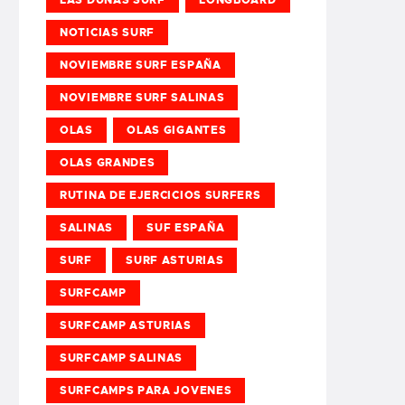
NOTICIAS SURF
NOVIEMBRE SURF ESPAÑA
NOVIEMBRE SURF SALINAS
OLAS
OLAS GIGANTES
OLAS GRANDES
RUTINA DE EJERCICIOS SURFERS
SALINAS
SUF ESPAÑA
SURF
SURF ASTURIAS
SURFCAMP
SURFCAMP ASTURIAS
SURFCAMP SALINAS
SURFCAMPS PARA JOVENES