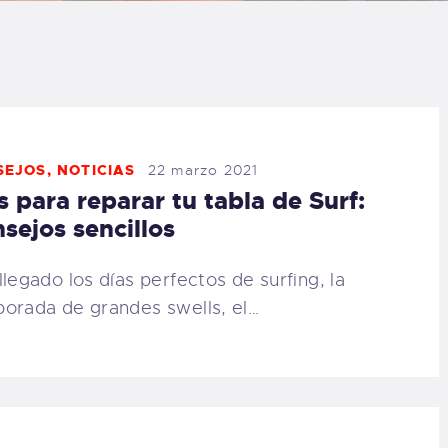
LOG
AQ
ONTACTO
SEJOS
,
NOTICIAS
22 marzo 2021
s para reparar tu tabla de Surf:
CARRITO
sejos sencillos
IENDA FAMILY
llegado los días perfectos de surfing, la
orada de grandes swells, el…
URFERS
EBCAM SALINAS
EDIDOS