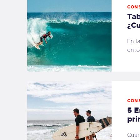
CON
Tab
¿Cu
En l
ento
CON
5 E
pri
Cuan