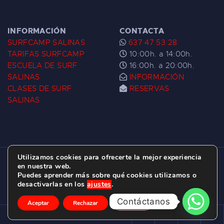
INFORMACIÓN
CONTACTA
SURFCAMP SALINAS
637 47 53 28
TARIFAS SURFCAMP
10:00h. a 14:00h.
ESCUELA DE SURF
16:00h. a 20:00h.
SALINAS
INFORMACIÓN
CLASES DE SURF
RESERVAS
SALINAS
Utilizamos cookies para ofrecerte la mejor experiencia
ESCUELA DE SURF LAS DUNAS ©
2026.
en nuestra web.
Puedes aprender más sobre qué cookies utilizamos o
C/ BERNARDO ÁLVAREZ GALAN 1, SALINAS
desactivarlas en los
ajustes
.
(ASTURIAS)
Contáctanos
Aceptar
Rechazar
Ajustes