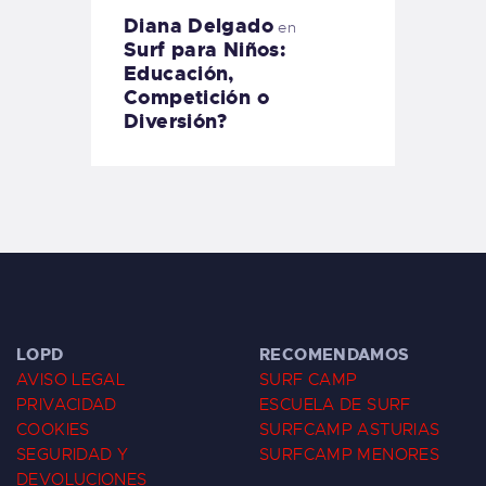
Diana Delgado
en
Surf para Niños:
Educación,
Competición o
Diversión?
LOPD
RECOMENDAMOS
AVISO LEGAL
SURF CAMP
PRIVACIDAD
ESCUELA DE SURF
COOKIES
SURFCAMP ASTURIAS
SEGURIDAD Y
SURFCAMP MENORES
DEVOLUCIONES