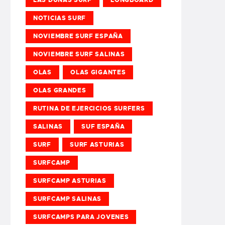
NOTICIAS SURF
NOVIEMBRE SURF ESPAÑA
NOVIEMBRE SURF SALINAS
OLAS
OLAS GIGANTES
OLAS GRANDES
RUTINA DE EJERCICIOS SURFERS
SALINAS
SUF ESPAÑA
SURF
SURF ASTURIAS
SURFCAMP
SURFCAMP ASTURIAS
SURFCAMP SALINAS
SURFCAMPS PARA JOVENES