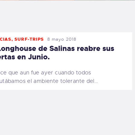
LOG
AQ
CIAS
,
SURF-TRIPS
8 mayo 2018
ONTACTO
Longhouse de Salinas reabre sus
rtas en Junio.
CARRITO
ce que aun fue ayer cuando todos
IENDA FAMILY
rutábamos el ambiente tolerante del…
URFERS
EBCAM SALINAS
EDIDOS