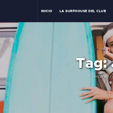
I
INICIO
LA SURFHOUSE DEL CLUB
T
L
C
Tag: 
S
C
Home
E
A