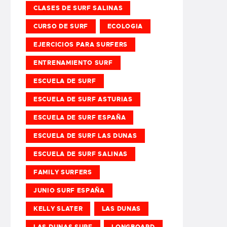
CLASES DE SURF SALINAS
CURSO DE SURF
ECOLOGIA
EJERCICIOS PARA SURFERS
ENTRENAMIENTO SURF
ESCUELA DE SURF
ESCUELA DE SURF ASTURIAS
ESCUELA DE SURF ESPAÑA
ESCUELA DE SURF LAS DUNAS
ESCUELA DE SURF SALINAS
FAMILY SURFERS
JUNIO SURF ESPAÑA
KELLY SLATER
LAS DUNAS
LAS DUNAS SURF
LONGBOARD