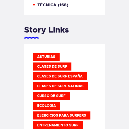
TÉCNICA
(168)
Story Links
ASTURIAS
CLASES DE SURF
CLASES DE SURF ESPAÑA
CLASES DE SURF SALINAS
CURSO DE SURF
ECOLOGIA
EJERCICIOS PARA SURFERS
ENTRENAMIENTO SURF