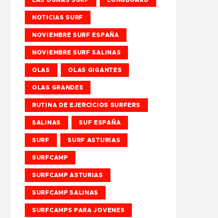
NOTICIAS SURF
NOVIEMBRE SURF ESPAÑA
NOVIEMBRE SURF SALINAS
OLAS
OLAS GIGANTES
OLAS GRANDES
RUTINA DE EJERCICIOS SURFERS
SALINAS
SUF ESPAÑA
SURF
SURF ASTURIAS
SURFCAMP
SURFCAMP ASTURIAS
SURFCAMP SALINAS
SURFCAMPS PARA JOVENES