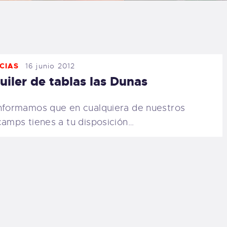
LOG
AQ
CIAS
16 junio 2012
ONTACTO
uiler de tablas las Dunas
CARRITO
nformamos que en cualquiera de nuestros
camps tienes a tu disposición…
IENDA FAMILY
URFERS
EBCAM SALINAS
EDIDOS