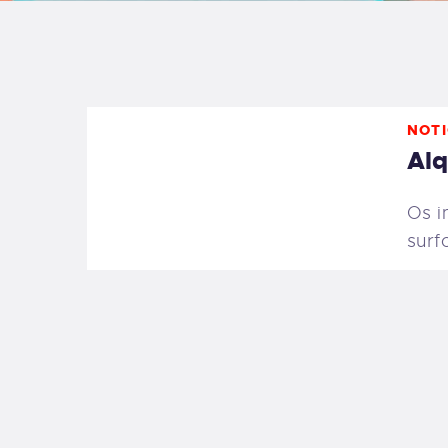
B
F
NOTI
C
Alq
Os i
surf
T
S
W
P