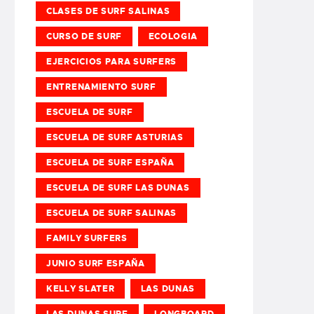
CLASES DE SURF SALINAS
CURSO DE SURF
ECOLOGIA
EJERCICIOS PARA SURFERS
ENTRENAMIENTO SURF
ESCUELA DE SURF
ESCUELA DE SURF ASTURIAS
ESCUELA DE SURF ESPAÑA
ESCUELA DE SURF LAS DUNAS
ESCUELA DE SURF SALINAS
FAMILY SURFERS
JUNIO SURF ESPAÑA
KELLY SLATER
LAS DUNAS
LAS DUNAS SURF
LONGBOARD