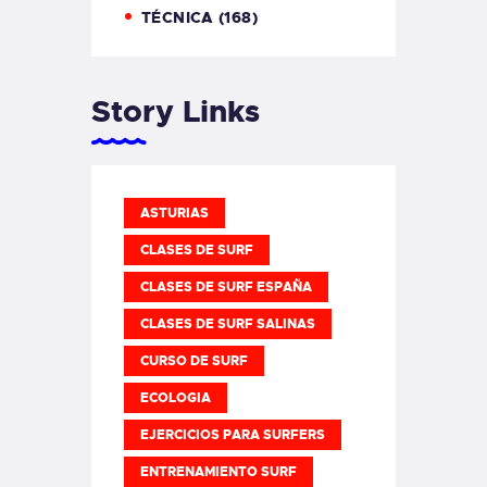
TÉCNICA
(168)
Story Links
ASTURIAS
CLASES DE SURF
CLASES DE SURF ESPAÑA
CLASES DE SURF SALINAS
CURSO DE SURF
ECOLOGIA
EJERCICIOS PARA SURFERS
ENTRENAMIENTO SURF