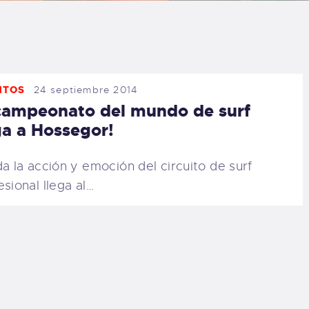
LOG
AQ
NTOS
24 septiembre 2014
ONTACTO
campeonato del mundo de surf
ga a Hossegor!
CARRITO
 la acción y emoción del circuito de surf
IENDA FAMILY
esional llega al…
URFERS
EBCAM SALINAS
EDIDOS