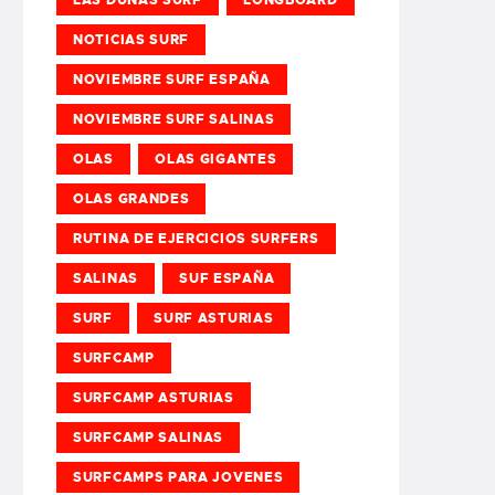
NOTICIAS SURF
NOVIEMBRE SURF ESPAÑA
NOVIEMBRE SURF SALINAS
OLAS
OLAS GIGANTES
OLAS GRANDES
RUTINA DE EJERCICIOS SURFERS
SALINAS
SUF ESPAÑA
SURF
SURF ASTURIAS
SURFCAMP
SURFCAMP ASTURIAS
SURFCAMP SALINAS
SURFCAMPS PARA JOVENES