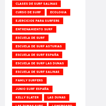
CLASES DE SURF SALINAS
CURSO DE SURF
ECOLOGIA
EJERCICIOS PARA SURFERS
ENTRENAMIENTO SURF
ESCUELA DE SURF
ESCUELA DE SURF ASTURIAS
ESCUELA DE SURF ESPAÑA
ESCUELA DE SURF LAS DUNAS
ESCUELA DE SURF SALINAS
FAMILY SURFERS
JUNIO SURF ESPAÑA
KELLY SLATER
LAS DUNAS
LAS DUNAS SURF
LONGBOARD