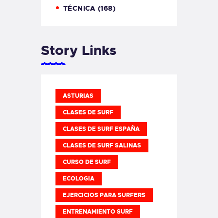
TÉCNICA
(168)
Story Links
ASTURIAS
CLASES DE SURF
CLASES DE SURF ESPAÑA
CLASES DE SURF SALINAS
CURSO DE SURF
ECOLOGIA
EJERCICIOS PARA SURFERS
ENTRENAMIENTO SURF