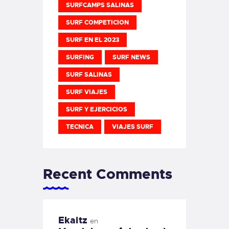
SURFCAMPS SALINAS
SURF COMPETICION
SURF EN EL 2023
SURFING
SURF NEWS
SURF SALINAS
SURF VIAJES
SURF Y EJERCICIOS
TECNICA
VIAJES SURF
Recent Comments
Ekaitz
en