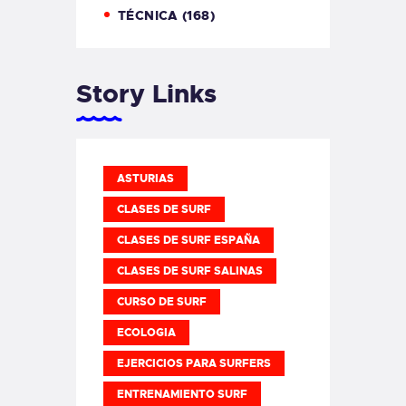
TÉCNICA
(168)
Story Links
ASTURIAS
CLASES DE SURF
CLASES DE SURF ESPAÑA
CLASES DE SURF SALINAS
CURSO DE SURF
ECOLOGIA
EJERCICIOS PARA SURFERS
ENTRENAMIENTO SURF