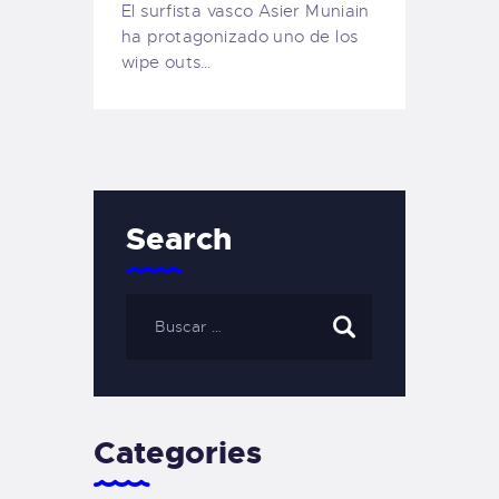
El surfista vasco Asier Muniain
ha protagonizado uno de los
wipe outs…
Search
Categories