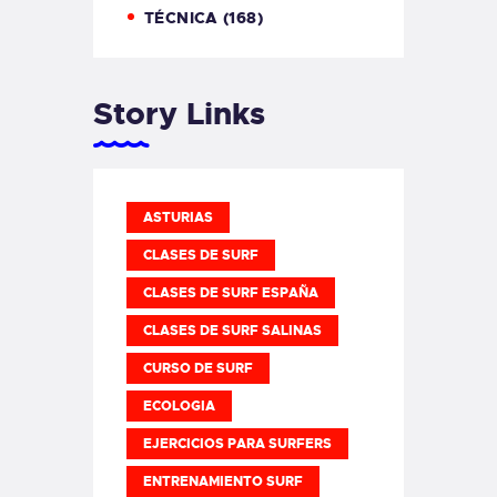
TÉCNICA
(168)
Story Links
ASTURIAS
CLASES DE SURF
CLASES DE SURF ESPAÑA
CLASES DE SURF SALINAS
CURSO DE SURF
ECOLOGIA
EJERCICIOS PARA SURFERS
ENTRENAMIENTO SURF