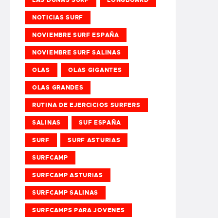
NOTICIAS SURF
NOVIEMBRE SURF ESPAÑA
NOVIEMBRE SURF SALINAS
OLAS
OLAS GIGANTES
OLAS GRANDES
RUTINA DE EJERCICIOS SURFERS
SALINAS
SUF ESPAÑA
SURF
SURF ASTURIAS
SURFCAMP
SURFCAMP ASTURIAS
SURFCAMP SALINAS
SURFCAMPS PARA JOVENES