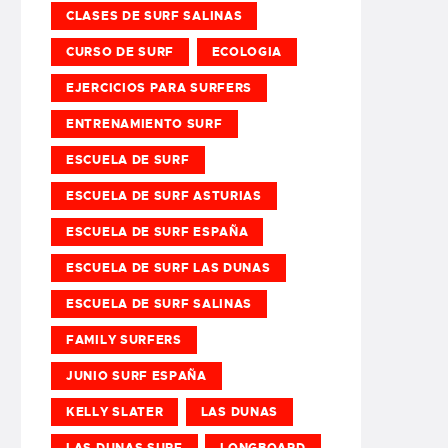
CLASES DE SURF SALINAS
CURSO DE SURF
ECOLOGIA
EJERCICIOS PARA SURFERS
ENTRENAMIENTO SURF
ESCUELA DE SURF
ESCUELA DE SURF ASTURIAS
ESCUELA DE SURF ESPAÑA
ESCUELA DE SURF LAS DUNAS
ESCUELA DE SURF SALINAS
FAMILY SURFERS
JUNIO SURF ESPAÑA
KELLY SLATER
LAS DUNAS
LAS DUNAS SURF
LONGBOARD