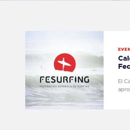
B
F
C
EVE
Cal
Fec
T
El C
apro
S
W
P