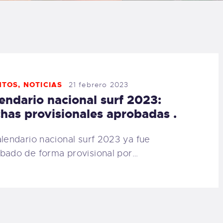
LOG
AQ
ONTACTO
NTOS
,
NOTICIAS
21 febrero 2023
endario nacional surf 2023:
CARRITO
has provisionales aprobadas .
IENDA FAMILY
alendario nacional surf 2023 ya fue
bado de forma provisional por…
URFERS
EBCAM SALINAS
EDIDOS