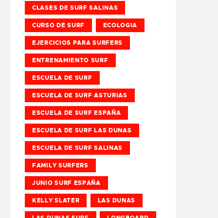
CLASES DE SURF SALINAS
CURSO DE SURF
ECOLOGIA
EJERCICIOS PARA SURFERS
ENTRENAMIENTO SURF
ESCUELA DE SURF
ESCUELA DE SURF ASTURIAS
ESCUELA DE SURF ESPAÑA
ESCUELA DE SURF LAS DUNAS
ESCUELA DE SURF SALINAS
FAMILY SURFERS
JUNIO SURF ESPAÑA
KELLY SLATER
LAS DUNAS
LAS DUNAS SURF
LONGBOARD