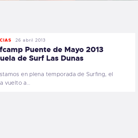
LOG
AQ
CIAS
26 abril 2013
ONTACTO
fcamp Puente de Mayo 2013
uela de Surf Las Dunas
CARRITO
stamos en plena temporada de Surfing, el
IENDA FAMILY
ha vuelto a…
URFERS
EBCAM SALINAS
EDIDOS