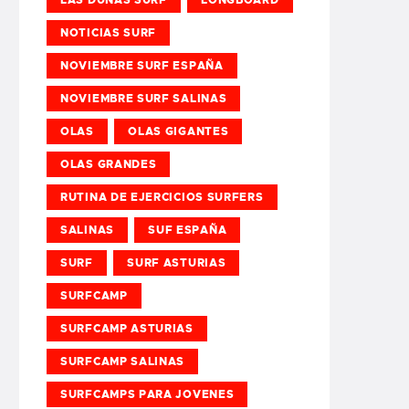
NOTICIAS SURF
NOVIEMBRE SURF ESPAÑA
NOVIEMBRE SURF SALINAS
OLAS
OLAS GIGANTES
OLAS GRANDES
RUTINA DE EJERCICIOS SURFERS
SALINAS
SUF ESPAÑA
SURF
SURF ASTURIAS
SURFCAMP
SURFCAMP ASTURIAS
SURFCAMP SALINAS
SURFCAMPS PARA JOVENES