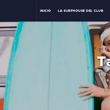
I
INICIO
LA SURFHOUSE DEL CLUB
T
L
C
Ta
S
C
Hom
E
A