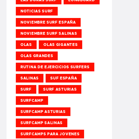
NOTICIAS SURF
NOVIEMBRE SURF ESPAÑA
NOVIEMBRE SURF SALINAS
OLAS
OLAS GIGANTES
OLAS GRANDES
RUTINA DE EJERCICIOS SURFERS
SALINAS
SUF ESPAÑA
SURF
SURF ASTURIAS
SURFCAMP
SURFCAMP ASTURIAS
SURFCAMP SALINAS
SURFCAMPS PARA JOVENES