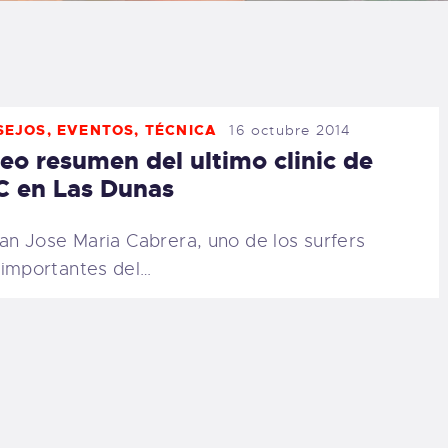
LOG
AQ
SEJOS
,
EVENTOS
,
TÉCNICA
16 octubre 2014
ONTACTO
eo resumen del ultimo clinic de
 en Las Dunas
CARRITO
ran Jose Maria Cabrera, uno de los surfers
IENDA FAMILY
importantes del…
URFERS
EBCAM SALINAS
EDIDOS