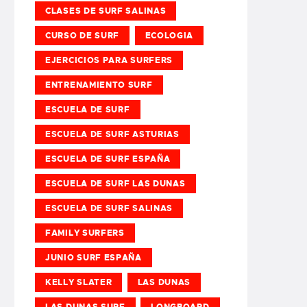
CLASES DE SURF SALINAS
CURSO DE SURF
ECOLOGIA
EJERCICIOS PARA SURFERS
ENTRENAMIENTO SURF
ESCUELA DE SURF
ESCUELA DE SURF ASTURIAS
ESCUELA DE SURF ESPAÑA
ESCUELA DE SURF LAS DUNAS
ESCUELA DE SURF SALINAS
FAMILY SURFERS
JUNIO SURF ESPAÑA
KELLY SLATER
LAS DUNAS
LAS DUNAS SURF
LONGBOARD