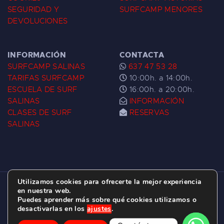
SEGURIDAD Y
SURFCAMP MENORES
DEVOLUCIONES
INFORMACIÓN
CONTACTA
SURFCAMP SALINAS
637 47 53 28
TARIFAS SURFCAMP
10:00h. a 14:00h.
ESCUELA DE SURF
16:00h. a 20:00h.
SALINAS
INFORMACIÓN
CLASES DE SURF
RESERVAS
SALINAS
Utilizamos cookies para ofrecerte la mejor experiencia
ESCUELA DE SURF LAS DUNAS ©
2026.
en nuestra web.
Puedes aprender más sobre qué cookies utilizamos o
C/ BERNARDO ÁLVAREZ GALAN 1, SALINAS
desactivarlas en los
ajustes
.
(ASTURIAS)