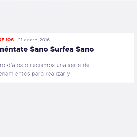
LOG
AQ
SEJOS
21 enero 2016
ONTACTO
méntate Sano Surfea Sano
CARRITO
tro día os ofrecíamos una serie de
enamientos para realizar y…
IENDA FAMILY
URFERS
EBCAM SALINAS
EDIDOS