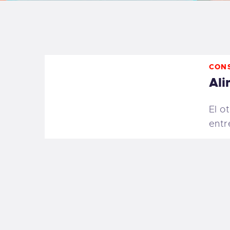
B
F
CON
C
Ali
El o
entr
T
S
W
P