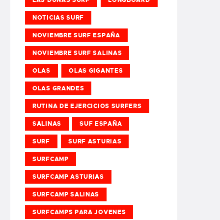
NOTICIAS SURF
NOVIEMBRE SURF ESPAÑA
NOVIEMBRE SURF SALINAS
OLAS
OLAS GIGANTES
OLAS GRANDES
RUTINA DE EJERCICIOS SURFERS
SALINAS
SUF ESPAÑA
SURF
SURF ASTURIAS
SURFCAMP
SURFCAMP ASTURIAS
SURFCAMP SALINAS
SURFCAMPS PARA JOVENES