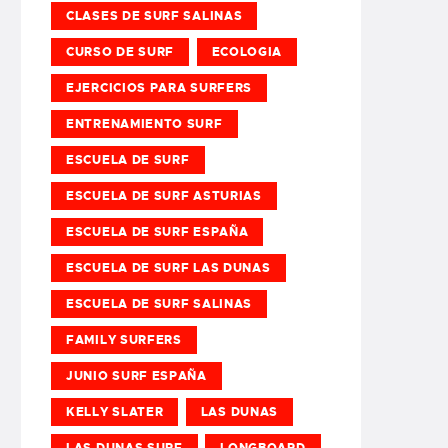
CLASES DE SURF SALINAS
CURSO DE SURF
ECOLOGIA
EJERCICIOS PARA SURFERS
ENTRENAMIENTO SURF
ESCUELA DE SURF
ESCUELA DE SURF ASTURIAS
ESCUELA DE SURF ESPAÑA
ESCUELA DE SURF LAS DUNAS
ESCUELA DE SURF SALINAS
FAMILY SURFERS
JUNIO SURF ESPAÑA
KELLY SLATER
LAS DUNAS
LAS DUNAS SURF
LONGBOARD