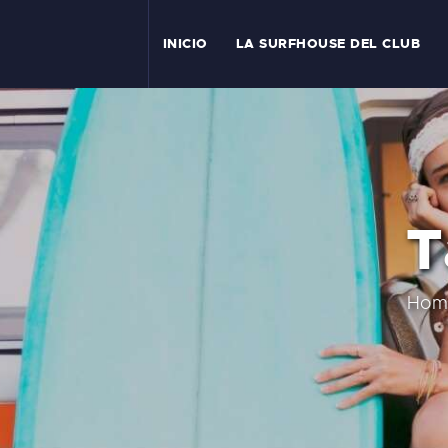
I
INICIO
LA SURFHOUSE DEL CLUB
T
L
C
T
S
C
Hom
E
A