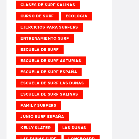
CLASES DE SURF SALINAS
CURSO DE SURF
ECOLOGIA
EJERCICIOS PARA SURFERS
ENTRENAMIENTO SURF
ESCUELA DE SURF
ESCUELA DE SURF ASTURIAS
ESCUELA DE SURF ESPAÑA
ESCUELA DE SURF LAS DUNAS
ESCUELA DE SURF SALINAS
FAMILY SURFERS
JUNIO SURF ESPAÑA
KELLY SLATER
LAS DUNAS
LAS DUNAS SURF
LONGBOARD