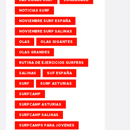
NOTICIAS SURF
NOVIEMBRE SURF ESPAÑA
NOVIEMBRE SURF SALINAS
OLAS
OLAS GIGANTES
OLAS GRANDES
RUTINA DE EJERCICIOS SURFERS
SALINAS
SUF ESPAÑA
SURF
SURF ASTURIAS
SURFCAMP
SURFCAMP ASTURIAS
SURFCAMP SALINAS
SURFCAMPS PARA JOVENES