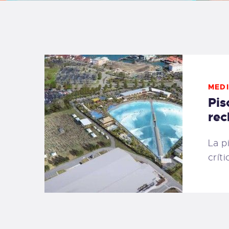
B
F
C
MEDI
Pis
rec
T
La p
crít
S
W
P