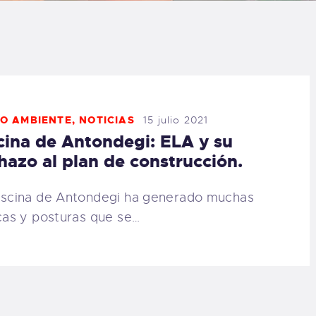
LOG
AQ
ONTACTO
O AMBIENTE
,
NOTICIAS
15 julio 2021
cina de Antondegi: ELA y su
CARRITO
hazo al plan de construcción.
IENDA FAMILY
iscina de Antondegi ha generado muchas
icas y posturas que se…
URFERS
EBCAM SALINAS
EDIDOS