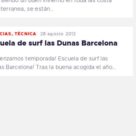
 siendo un buen invierno en toda las costa
terranea, se están…
CIAS
,
TÉCNICA
28 agosto 2012
uela de surf las Dunas Barcelona
nzamos temporada! Escuela de surf las
s Barcelona! Tras la buena acogida el año…