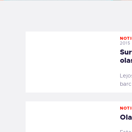
B
F
NOTI
C
2015
Sur
ola
T
Lejo
barc
S
W
NOTI
Ola
P