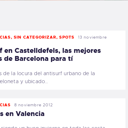
LOG
AQ
CIAS
,
SIN CATEGORIZAR
,
SPOTS
13 noviembre
ONTACTO
f en Castelldefels, las mejores
CARRITO
s de Barcelona para tí
IENDA FAMILY
s de la locura del antisurf urbano de la
eloneta y ubicado…
URFERS
EBCAM SALINAS
CIAS
8 noviembre 2012
s en Valencia
EDIDOS