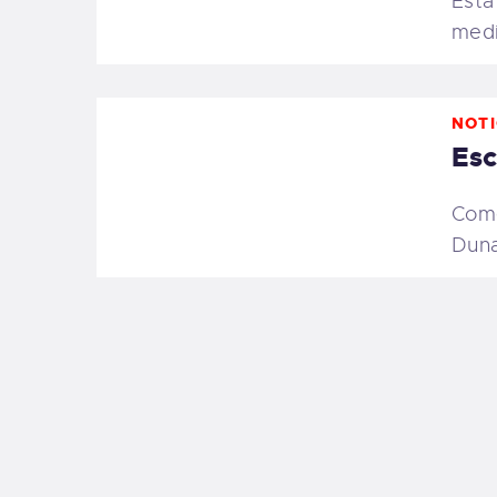
Esta
medi
NOTI
Esc
Come
Duna