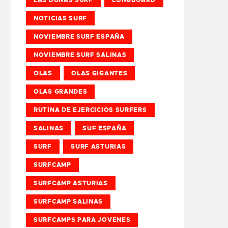
NOTICIAS SURF
NOVIEMBRE SURF ESPAÑA
NOVIEMBRE SURF SALINAS
OLAS
OLAS GIGANTES
OLAS GRANDES
RUTINA DE EJERCICIOS SURFERS
SALINAS
SUF ESPAÑA
SURF
SURF ASTURIAS
SURFCAMP
SURFCAMP ASTURIAS
SURFCAMP SALINAS
SURFCAMPS PARA JOVENES