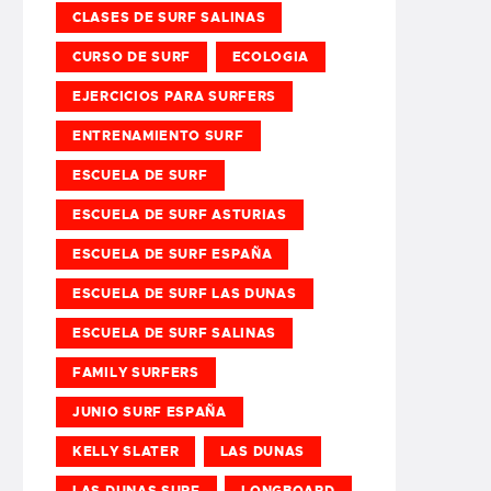
CLASES DE SURF SALINAS
CURSO DE SURF
ECOLOGIA
EJERCICIOS PARA SURFERS
ENTRENAMIENTO SURF
ESCUELA DE SURF
ESCUELA DE SURF ASTURIAS
ESCUELA DE SURF ESPAÑA
ESCUELA DE SURF LAS DUNAS
ESCUELA DE SURF SALINAS
FAMILY SURFERS
JUNIO SURF ESPAÑA
KELLY SLATER
LAS DUNAS
LAS DUNAS SURF
LONGBOARD