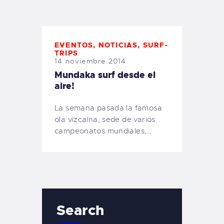
TIENDA FAMILY SURFERS
WEBCAM SALINAS
PEDIDOS
EVENTOS
,
NOTICIAS
,
SURF-
TRIPS
14 noviembre 2014
Mundaka surf desde el
aire!
La semana pasada la famosa
ola vizcaína, sede de varios
campeonatos mundiales,…
Search