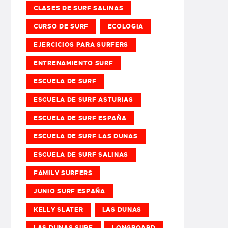
CLASES DE SURF SALINAS
CURSO DE SURF
ECOLOGIA
EJERCICIOS PARA SURFERS
ENTRENAMIENTO SURF
ESCUELA DE SURF
ESCUELA DE SURF ASTURIAS
ESCUELA DE SURF ESPAÑA
ESCUELA DE SURF LAS DUNAS
ESCUELA DE SURF SALINAS
FAMILY SURFERS
JUNIO SURF ESPAÑA
KELLY SLATER
LAS DUNAS
LAS DUNAS SURF
LONGBOARD