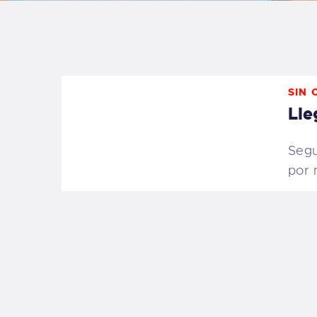
B
F
SIN 
C
Lle
Segu
por 
T
S
W
P