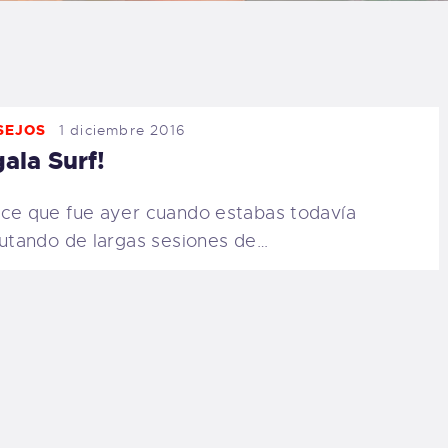
LOG
AQ
SEJOS
1 diciembre 2016
ONTACTO
ala Surf!
CARRITO
ce que fue ayer cuando estabas todavía
rutando de largas sesiones de…
IENDA FAMILY
URFERS
EBCAM SALINAS
EDIDOS