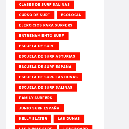
CLASES DE SURF SALINAS
CURSO DE SURF
ECOLOGIA
EJERCICIOS PARA SURFERS
ENTRENAMIENTO SURF
ESCUELA DE SURF
ESCUELA DE SURF ASTURIAS
ESCUELA DE SURF ESPAÑA
ESCUELA DE SURF LAS DUNAS
ESCUELA DE SURF SALINAS
FAMILY SURFERS
JUNIO SURF ESPAÑA
KELLY SLATER
LAS DUNAS
LAS DUNAS SURF
LONGBOARD