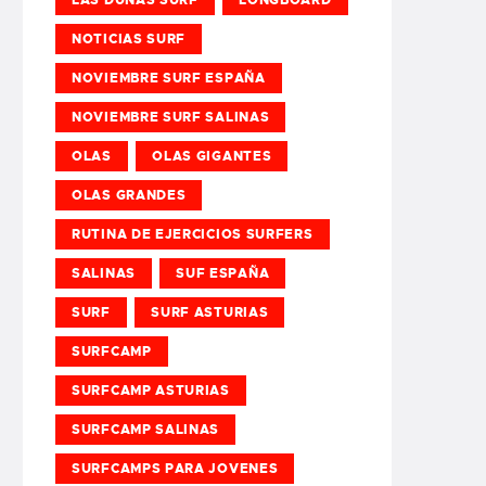
NOTICIAS SURF
NOVIEMBRE SURF ESPAÑA
NOVIEMBRE SURF SALINAS
OLAS
OLAS GIGANTES
OLAS GRANDES
RUTINA DE EJERCICIOS SURFERS
SALINAS
SUF ESPAÑA
SURF
SURF ASTURIAS
SURFCAMP
SURFCAMP ASTURIAS
SURFCAMP SALINAS
SURFCAMPS PARA JOVENES