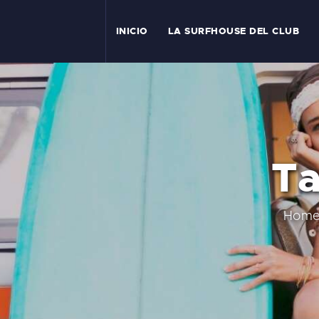
I
INICIO
LA SURFHOUSE DEL CLUB
T
L
C
Ta
S
C
Hom
E
A