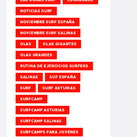
NOTICIAS SURF
NOVIEMBRE SURF ESPAÑA
NOVIEMBRE SURF SALINAS
OLAS
OLAS GIGANTES
OLAS GRANDES
RUTINA DE EJERCICIOS SURFERS
SALINAS
SUF ESPAÑA
SURF
SURF ASTURIAS
SURFCAMP
SURFCAMP ASTURIAS
SURFCAMP SALINAS
SURFCAMPS PARA JOVENES