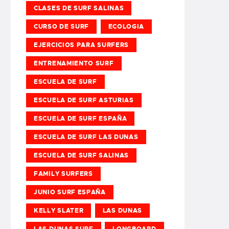
CLASES DE SURF SALINAS
CURSO DE SURF
ECOLOGIA
EJERCICIOS PARA SURFERS
ENTRENAMIENTO SURF
ESCUELA DE SURF
ESCUELA DE SURF ASTURIAS
ESCUELA DE SURF ESPAÑA
ESCUELA DE SURF LAS DUNAS
ESCUELA DE SURF SALINAS
FAMILY SURFERS
JUNIO SURF ESPAÑA
KELLY SLATER
LAS DUNAS
LAS DUNAS SURF
LONGBOARD