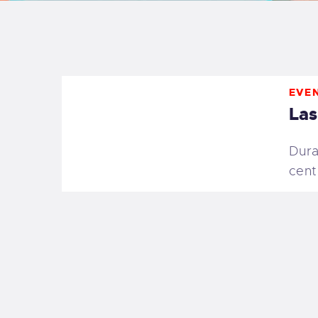
B
F
EVE
C
Las
Dura
cent
T
S
W
P