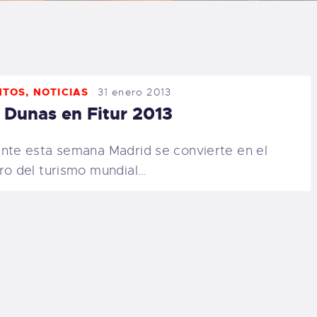
LOG
AQ
NTOS
,
NOTICIAS
31 enero 2013
ONTACTO
 Dunas en Fitur 2013
CARRITO
nte esta semana Madrid se convierte en el
ro del turismo mundial…
IENDA FAMILY
URFERS
EBCAM SALINAS
EDIDOS