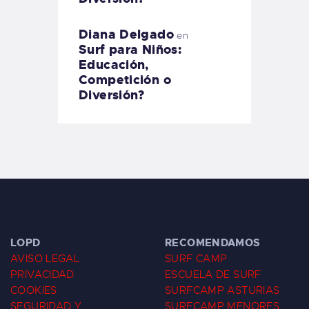
Diana Delgado
en
Surf para Niños:
Educación,
Competición o
Diversión?
LOPD
RECOMENDAMOS
AVISO LEGAL
SURF CAMP
PRIVACIDAD
ESCUELA DE SURF
COOKIES
SURFCAMP ASTURIAS
SEGURIDAD Y
SURFCAMP MENORES