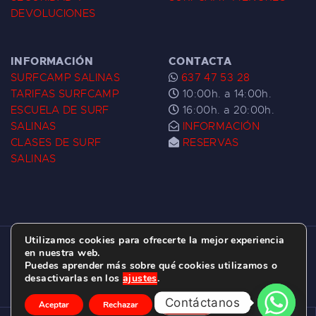
DEVOLUCIONES
INFORMACIÓN
CONTACTA
SURFCAMP SALINAS
637 47 53 28
TARIFAS SURFCAMP
10:00h. a 14:00h.
ESCUELA DE SURF
16:00h. a 20:00h.
SALINAS
INFORMACIÓN
CLASES DE SURF
RESERVAS
SALINAS
Utilizamos cookies para ofrecerte la mejor experiencia
ESCUELA DE SURF LAS DUNAS ©
2026.
en nuestra web.
Puedes aprender más sobre qué cookies utilizamos o
C/ BERNARDO ÁLVAREZ GALAN 1, SALINAS
desactivarlas en los
ajustes
.
(ASTURIAS)
Contáctanos
Aceptar
Rechazar
Ajustes