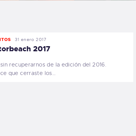
LOG
AQ
NTOS
31 enero 2017
ONTACTO
torbeach 2017
CARRITO
 sin recuperarnos de la edición del 2016.
ce que cerraste los…
IENDA FAMILY
URFERS
EBCAM SALINAS
EDIDOS