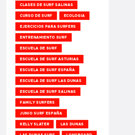
CLASES DE SURF SALINAS
CURSO DE SURF
ECOLOGIA
EJERCICIOS PARA SURFERS
ENTRENAMIENTO SURF
ESCUELA DE SURF
ESCUELA DE SURF ASTURIAS
ESCUELA DE SURF ESPAÑA
ESCUELA DE SURF LAS DUNAS
ESCUELA DE SURF SALINAS
FAMILY SURFERS
JUNIO SURF ESPAÑA
KELLY SLATER
LAS DUNAS
LAS DUNAS SURF
LONGBOARD