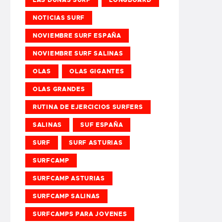
NOTICIAS SURF
NOVIEMBRE SURF ESPAÑA
NOVIEMBRE SURF SALINAS
OLAS
OLAS GIGANTES
OLAS GRANDES
RUTINA DE EJERCICIOS SURFERS
SALINAS
SUF ESPAÑA
SURF
SURF ASTURIAS
SURFCAMP
SURFCAMP ASTURIAS
SURFCAMP SALINAS
SURFCAMPS PARA JOVENES