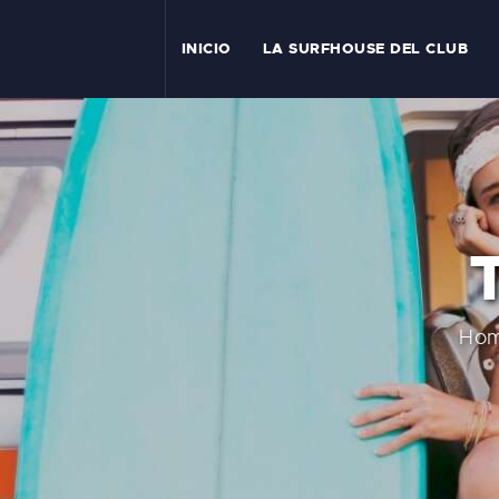
I
INICIO
LA SURFHOUSE DEL CLUB
T
L
C
S
C
Ho
E
A