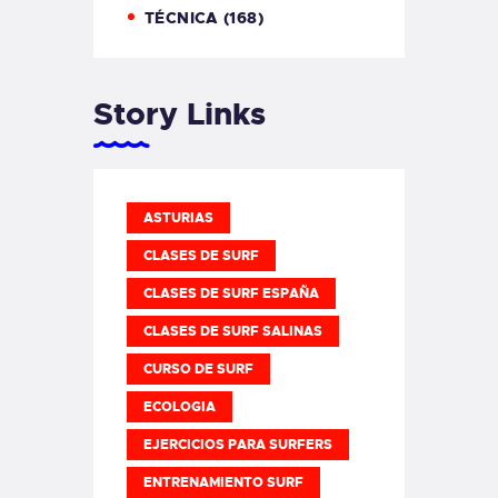
TÉCNICA
(168)
Story Links
ASTURIAS
CLASES DE SURF
CLASES DE SURF ESPAÑA
CLASES DE SURF SALINAS
CURSO DE SURF
ECOLOGIA
EJERCICIOS PARA SURFERS
ENTRENAMIENTO SURF