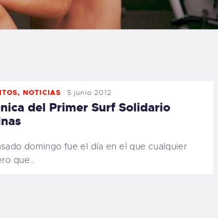
LOG
AQ
ONTACTO
NTOS
,
NOTICIAS
5 junio 2012
CARRITO
nica del Primer Surf Solidario
inas
IENDA FAMILY
asado domingo fue el día en el que cualquier
URFERS
ero que…
EBCAM SALINAS
EDIDOS