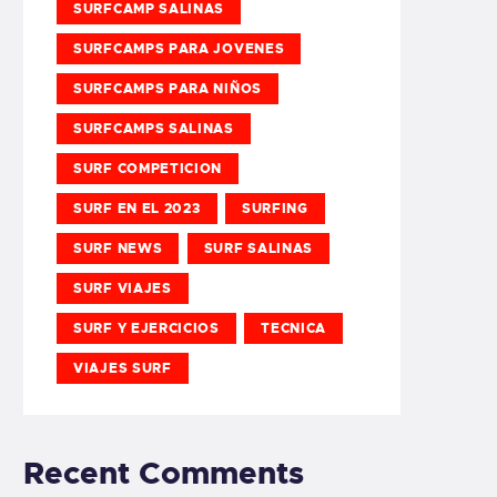
SURFCAMP SALINAS
SURFCAMPS PARA JOVENES
SURFCAMPS PARA NIÑOS
SURFCAMPS SALINAS
SURF COMPETICION
SURF EN EL 2023
SURFING
SURF NEWS
SURF SALINAS
SURF VIAJES
SURF Y EJERCICIOS
TECNICA
VIAJES SURF
Recent Comments