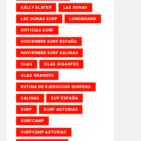
KELLY SLATER
LAS DUNAS
LAS DUNAS SURF
LONGBOARD
NOTICIAS SURF
NOVIEMBRE SURF ESPAÑA
NOVIEMBRE SURF SALINAS
OLAS
OLAS GIGANTES
OLAS GRANDES
RUTINA DE EJERCICIOS SURFERS
SALINAS
SUF ESPAÑA
SURF
SURF ASTURIAS
SURFCAMP
SURFCAMP ASTURIAS