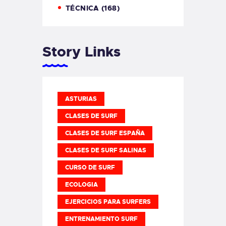
TÉCNICA
(168)
Story Links
ASTURIAS
CLASES DE SURF
CLASES DE SURF ESPAÑA
CLASES DE SURF SALINAS
CURSO DE SURF
ECOLOGIA
EJERCICIOS PARA SURFERS
ENTRENAMIENTO SURF