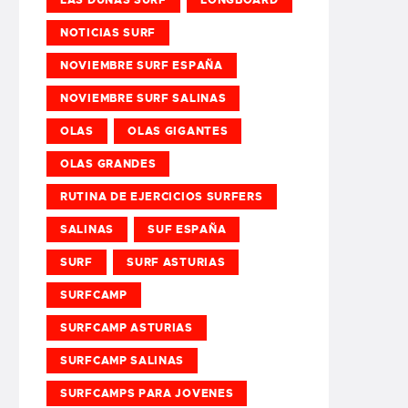
NOTICIAS SURF
NOVIEMBRE SURF ESPAÑA
NOVIEMBRE SURF SALINAS
OLAS
OLAS GIGANTES
OLAS GRANDES
RUTINA DE EJERCICIOS SURFERS
SALINAS
SUF ESPAÑA
SURF
SURF ASTURIAS
SURFCAMP
SURFCAMP ASTURIAS
SURFCAMP SALINAS
SURFCAMPS PARA JOVENES