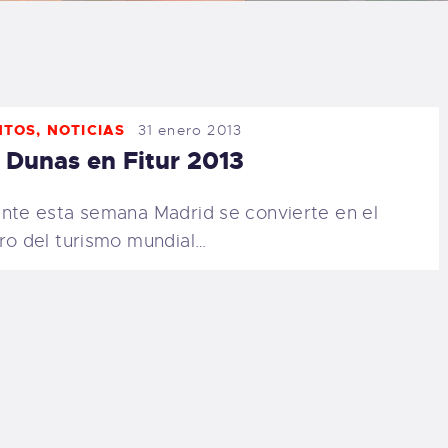
LOG
AQ
NTOS
,
NOTICIAS
31 enero 2013
ONTACTO
 Dunas en Fitur 2013
CARRITO
nte esta semana Madrid se convierte en el
ro del turismo mundial…
IENDA FAMILY
URFERS
EBCAM SALINAS
EDIDOS