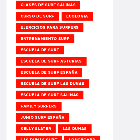
CLASES DE SURF SALINAS
CURSO DE SURF
ECOLOGIA
EJERCICIOS PARA SURFERS
ENTRENAMIENTO SURF
ESCUELA DE SURF
ESCUELA DE SURF ASTURIAS
ESCUELA DE SURF ESPAÑA
ESCUELA DE SURF LAS DUNAS
ESCUELA DE SURF SALINAS
FAMILY SURFERS
JUNIO SURF ESPAÑA
KELLY SLATER
LAS DUNAS
LAS DUNAS SURF
LONGBOARD