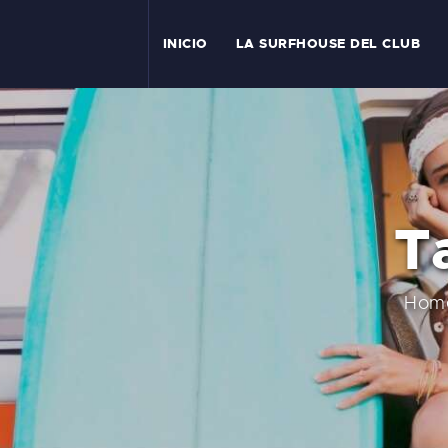
I
INICIO
LA SURFHOUSE DEL CLUB
T
L
C
T
S
C
Hom
E
A