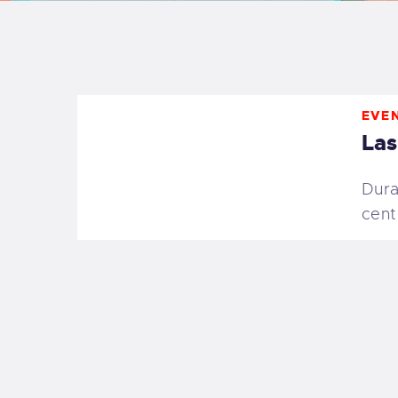
B
F
EVE
C
Las
Dura
cent
T
S
W
P